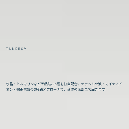
CUSTOMER REVIEWS
お客様の声
TUNERS®
TUNERSは、
疲れや怪我しにくい“チューニング”
の新概念をご提案
水晶・トルマリンなど天然鉱石6種を独自配合。テラヘルツ波・マイナスイ
オン・微弱電気の3経路アプローチで、身体の深部まで届きます。
＋15.0%
背筋力UP
＋4.8°C
表面温度
-73%
乳酸値CUT