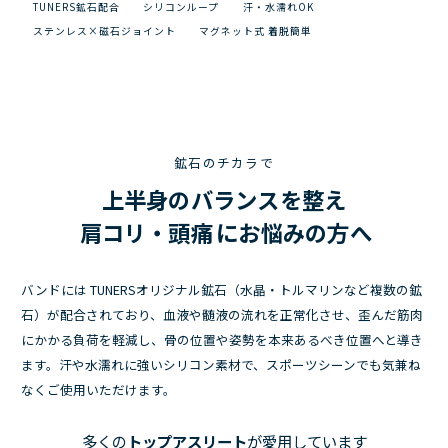
TUNERS鉱石配合
シリコンループ
汗・水濡れOK
ステンレス×磁石ジョイント
マグネット式 着脱簡単
鉱石のチカラで
上半身のバランスを整え
肩コリ・頭痛
にお悩みの方へ
バンドには TUNERSオリジナル鉱石（水晶・トルマリンなど複数の鉱
石）が配合されており、血液や髄液の流れを正常化させ、歪んだ筋肉
にかかる負荷を軽減し、骨の位置や姿勢を本来あるべき位置へと導き
ます。汗や水濡れに強いシリコン素材で、スポーツシーンでも気兼ね
なくご使用いただけます。
多くの
トップアスリート
が愛用しています