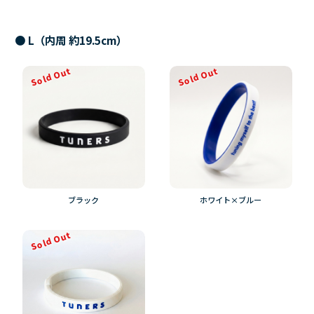
●
L
（
内周 約19.5cm
）
Sold Out
Sold Out
ブラック
ホワイト×ブルー
Sold Out