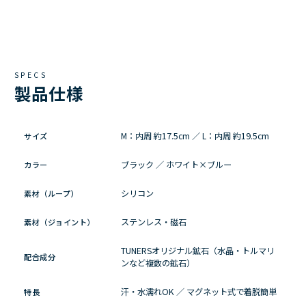
SPECS
製品仕様
M：内周 約17.5cm ／ L：内周 約19.5cm
サイズ
ブラック ／ ホワイト×ブルー
カラー
シリコン
素材（ループ）
ステンレス・磁石
素材（ジョイント）
TUNERSオリジナル鉱石（水晶・トルマリ
配合成分
ンなど複数の鉱石）
汗・水濡れOK ／ マグネット式で着脱簡単
特長