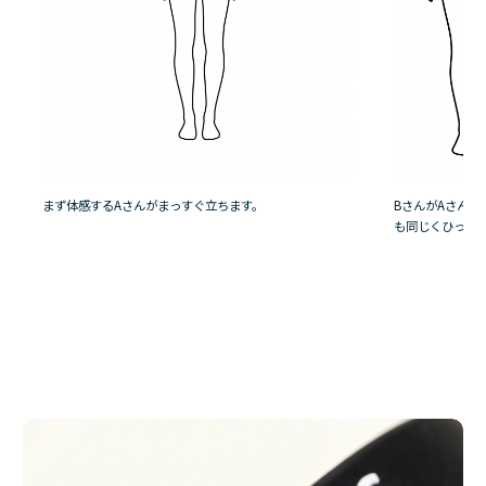
まず体感するAさんがまっすぐ立ちます。
BさんがAさん
も同じくひっぱ