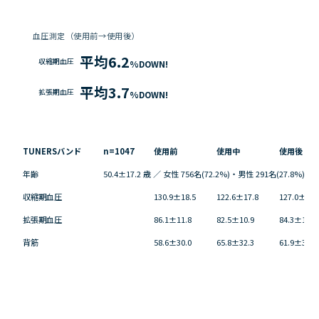
血圧測定（使用前→使用後）
平均6.2
収縮期血圧
%DOWN!
平均3.7
拡張期血圧
%DOWN!
TUNERSバンド
n=1047
使用前
使用中
使用後
年齢
50.4±17.2 歳 ／ 女性 756名(72.2%)・男性 291名(27.8%)
収縮期血圧
130.9±18.5
122.6±17.8
127.0±17.
拡張期血圧
86.1±11.8
82.5±10.9
84.3±11.0
背筋
58.6±30.0
65.8±32.3
61.9±32.4