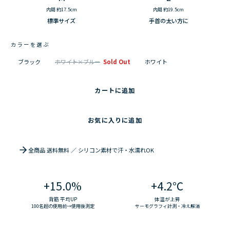
内周 約17.5cm
内周 約19.5cm
標準サイズ
手首の太い方に
カラーを選ぶ
ブラック
ホワイト×ブルー
Sold Out
ホワイト
カートに追加
お気に入りに追加
全商品 送料無料 ／ シリコン素材で汗・水濡れOK
+15.0%
+4.2℃
背筋 平均UP
体温が上昇
100名超の使用前→使用後測定
サーモグラフィ計測・冷え解消