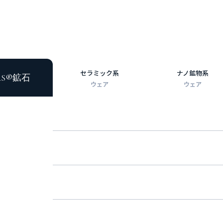
セラミック系
ナノ鉱物系
RS®鉱石
ウェア
ウェア