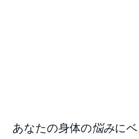
あなたの身体の
悩み
にベ